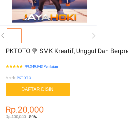
PKTOTO 🍭 SMK Kreatif, Unggul Dan Berpre
99.349.943 Penilaian
Merek
:
PKTOTO
DAFTAR DISINI
Rp.20,000
Rp.100,000
-80%