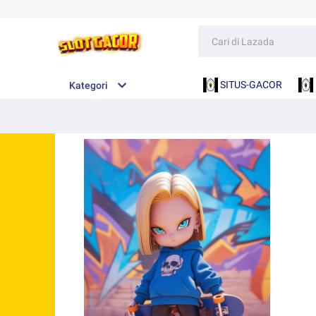
SITUS-GACOR
Kategori