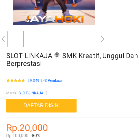
SLOT-LINKAJA 🍭 SMK Kreatif, Unggul Dan
Berprestasi
99.349.943 Penilaian
Merek
:
SLOT-LINKAJA
DAFTAR DISINI
Rp.20,000
Rp.100,000
-80%