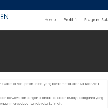
LEN
Home
Profil
Program Sek
wasta di Kabupaten Bekasi yang beralamat di Jalan KH. Noer Alie 1,
 daan berwawasan dengan dilandasi etika dan budaya beragama yang
 dengan mengedepankan akhlakul karimah.