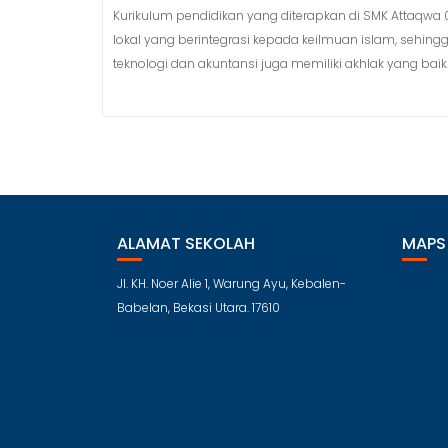
Kurikulum pendidikan yang diterapkan di SMK Attaqwa 
lokal yang berintegrasi kepada keilmuan islam, sehing
teknologi dan akuntansi juga memiliki akhlak yang baik
ALAMAT SEKOLAH
MAPS
Jl. KH. Noer Alie 1, Warung Ayu, Kebalen-
Babelan, Bekasi Utara. 17610