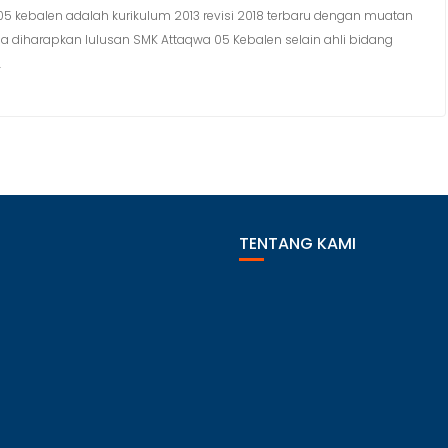
05 kebalen adalah kurikulum 2013 revisi 2018 terbaru dengan muatan
ga diharapkan lulusan SMK Attaqwa 05 Kebalen selain ahli bidang
.
TENTANG KAMI