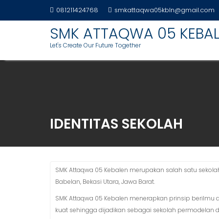
S
081211424768
smkattaqwa05kbln@gmail.com
k
SMK ATTAQWA 05 KEBA
i
p
Let's Create Our Future Together
t
o
c
o
n
t
IDENTITAS SEKOLAH
e
n
t
SMK Attaqwa 05 Kebalen merupakan salah satu sekolah s
Babelan, Bekasi Utara, Jawa Barat.
SMK Attaqwa 05 Kebalen menerapkan prinsip berilmu
kuat sehingga dijadikan sebagai sekolah permodelan