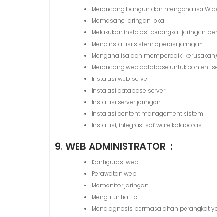
Merancang bangun dan menganalisa Wide
Memasang jaringan lokal
Melakukan instalasi perangkat jaringan ber
Menginstalasi sistem operasi jaringan
Menganalisa dan memperbaiki kerusakan/ke
Merancang web database untuk content se
Instalasi web server
Instalasi database server
Instalasi server jaringan
Instalasi content management sistem
Instalasi, integrasi software kolaborasi
9. WEB ADMINISTRATOR :
Konfigurasi web
Perawatan web
Memonitor jaringan
Mengatur traffic
Mendiagnosis permasalahan perangkat yan