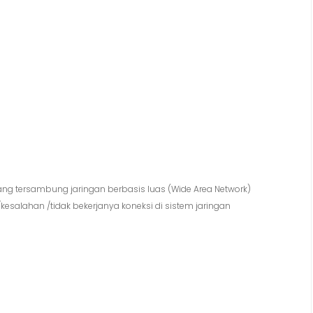
g tersambung jaringan berbasis luas (Wide Area Network)
salahan /tidak bekerjanya koneksi di sistem jaringan