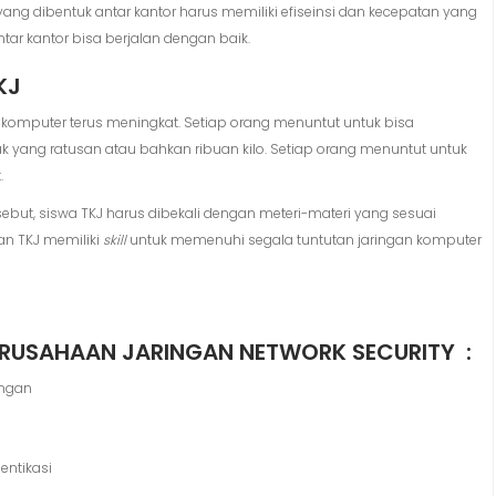
ang dibentuk antar kantor harus memiliki efiseinsi dan kecepatan yang
ntar kantor bisa berjalan dengan baik.
KJ
 komputer terus meningkat. Setiap orang menuntut untuk bisa
ak yang ratusan atau bahkan ribuan kilo. Setiap orang menuntut untuk
.
ebut, siswa TKJ harus dibekali dengan meteri-materi yang sesuai
an TKJ memiliki
skill
untuk memenuhi segala tuntutan jaringan komputer
 PERUSAHAAN JARINGAN NETWORK SECURITY :
ingan
entikasi