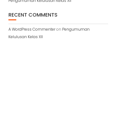
Pengumuman Kelulusan Kelas XII
RECENT COMMENTS
A WordPress Commenter
on
Pengumuman
Kelulusan Kelas XII