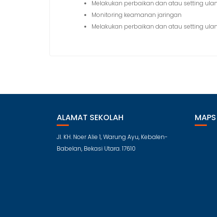
Melakukan perbaikan dan atau setting ulan
Monitoring keamanan jaringan
Melakukan perbaikan dan atau setting ulan
ALAMAT SEKOLAH
MAPS
Jl. KH. Noer Alie 1, Warung Ayu, Kebalen-
Babelan, Bekasi Utara. 17610