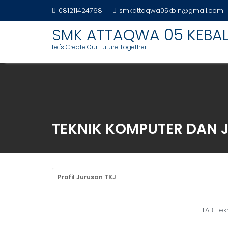
S
081211424768
smkattaqwa05kbln@gmail.com
k
SMK ATTAQWA 05 KEBA
i
p
Let's Create Our Future Together
t
o
c
o
n
t
TEKNIK KOMPUTER DAN 
e
n
t
Profil Jurusan TKJ
LAB Tek