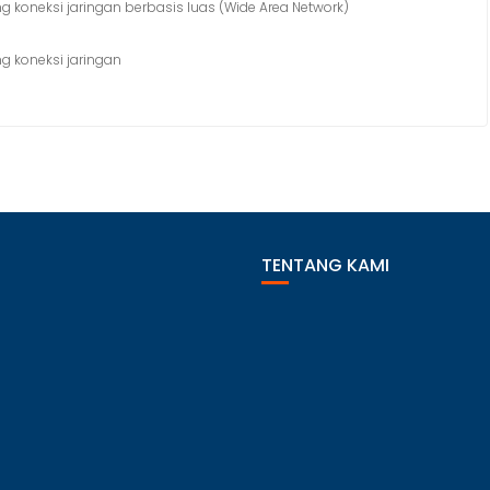
g koneksi jaringan berbasis luas (Wide Area Network)
g koneksi jaringan
TENTANG KAMI