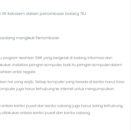
wa 05 Kebalem dalam perlombaan bidang TKJ
 sedang mengikuti Perlombaan
u program keahlian SMK yang bergerak di bidang Informasi dan
kukan installasi jaringan komputer, baik itu jaringan komputer dalam
 bahkan antar negara.
an hal yang wajib. Setiap komputer yang berada di kantor harus bisa
 komputer juga harus terhubung ke internet untuk mengumpulkan
antara kantor pusat dan kantor cabang juga harus saling terhubung,
u dilakukan antara kantor pusat dan kantor cabang.