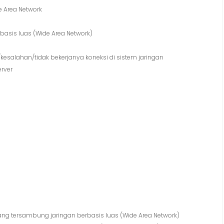
 Area Network
basis luas (Wide Area Network)
salahan/tidak bekerjanya koneksi di sistem jaringan
rver
g tersambung jaringan berbasis luas (Wide Area Network)