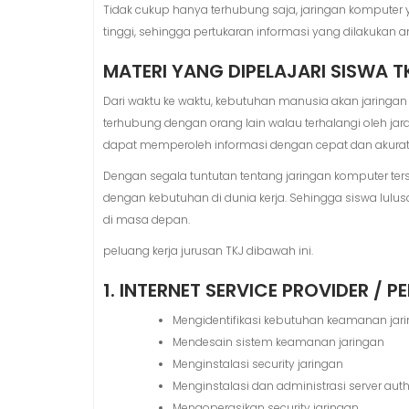
Tidak cukup hanya terhubung saja, jaringan komputer y
tinggi, sehingga pertukaran informasi yang dilakukan a
MATERI YANG DIPELAJARI SISWA T
Dari waktu ke waktu, kebutuhan manusia akan jaringan
terhubung dengan orang lain walau terhalangi oleh jar
dapat memperoleh informasi dengan cepat dan akurat
Dengan segala tuntutan tentang jaringan komputer ters
dengan kebutuhan di dunia kerja. Sehingga siswa lulus
di masa depan.
peluang kerja jurusan TKJ dibawah ini.
1. INTERNET SERVICE PROVIDER /
Mengidentifikasi kebutuhan keamanan jar
Mendesain sistem keamanan jaringan
Menginstalasi security jaringan
Menginstalasi dan administrasi server auth
Mengoperasikan security jaringan